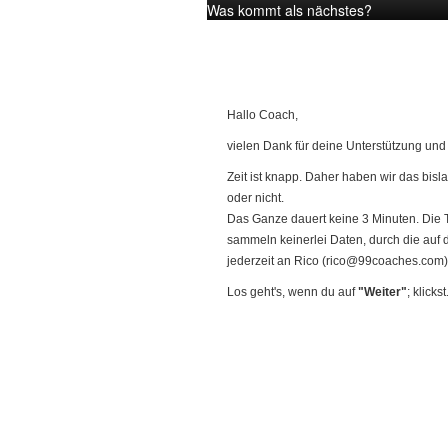
Was kommt als nächstes?
Hallo Coach,
vielen Dank für deine Unterstützung un
Zeit ist knapp. Daher haben wir das bi
oder nicht.
Das Ganze dauert keine 3 Minuten. Die 
sammeln keinerlei Daten, durch die auf
jederzeit an Rico (
rico@99coaches.com
Los geht's, wenn du auf
"Weiter"
; klickst